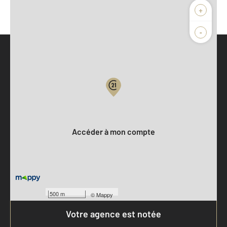
+
-
Parlons de vous, parlons biens
Votre compte :
Accéder à mon compte
500 m
©
Mappy
Votre agence est notée