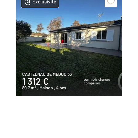
Exclusivité
CASTELNAU DE MEDOC 33
1 312 €
par mois charges
comprises
2
89,7 m
, Maison
, 4 pcs